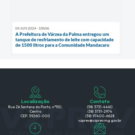
04 JUN 2024 - 10h06
A Prefeitura de Várzea da Palma entregou um
tanque de resfriamento de leite com capacidade
de 1500 litros para a Comunidade Mandacaru
Localização
Contato
Rua Zé Santana do Posto, n°150,
(38) 3731-4460
Centro
(38) 3731-2974
CEP: 39260-000
(38) 97400-6628
vzprev@vzprev.mg.gov.br