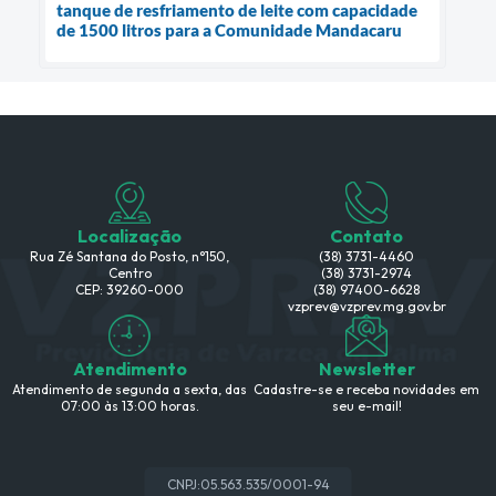
tanque de resfriamento de leite com capacidade
de 1500 litros para a Comunidade Mandacaru
Localização
Contato
Rua Zé Santana do Posto, n°150,
(38) 3731-4460
Centro
(38) 3731-2974
CEP: 39260-000
(38) 97400-6628
vzprev@vzprev.mg.gov.br
Atendimento
Newsletter
Atendimento de segunda a sexta, das
Cadastre-se e receba novidades em
07:00 às 13:00 horas.
seu e-mail!
CNPJ:
05.563.535/0001-94