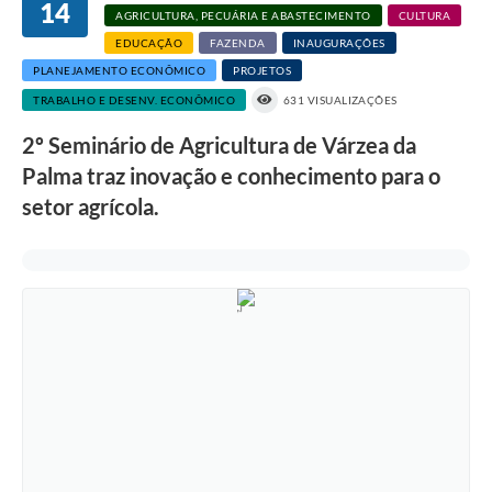
14
AGRICULTURA, PECUÁRIA E ABASTECIMENTO
CULTURA
EDUCAÇÃO
FAZENDA
INAUGURAÇÕES
PLANEJAMENTO ECONÔMICO
PROJETOS
TRABALHO E DESENV. ECONÔMICO
631 VISUALIZAÇÕES
2º Seminário de Agricultura de Várzea da
Palma traz inovação e conhecimento para o
setor agrícola.