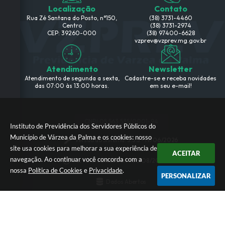
Localização
Contato
Rua Zé Santana do Posto, n°150,
(38) 3731-4460
Centro
(38) 3731-2974
CEP: 39260-000
(38) 97400-6628
vzprev@vzprev.mg.gov.br
Atendimento
Newsletter
Atendimento de segunda a sexta,
Cadastre-se e receba novidades
das 07:00 às 13:00 horas.
em seu e-mail!
CNPJ:
05.563.535/0001-94
Instituto de Previdência dos Servidores Públicos do
Município de Várzea da Palma e os cookies: nosso
Versão do Sistema:
3.5.3 - 19/06/2026
site usa cookies para melhorar a sua experiência de
ACEITAR
navegação. Ao continuar você concorda com a
Portal atualizado em:
05/08/2026 21:16
nossa
Política de Cookies
e
Privacidade
.
PERSONALIZAR
Dados Abertos
© Copyright Instar - 2006-2026. Todos os direitos reservados
-
Instar Tecnologia