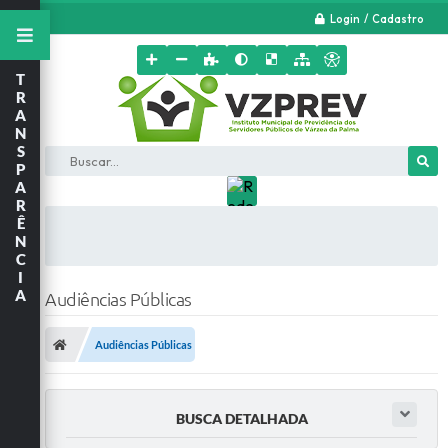
Login / Cadastro
T
R
A
N
S
Buscar...
P
A
R
Ê
N
C
I
A
Audiências Públicas
Audiências Públicas
BUSCA DETALHADA