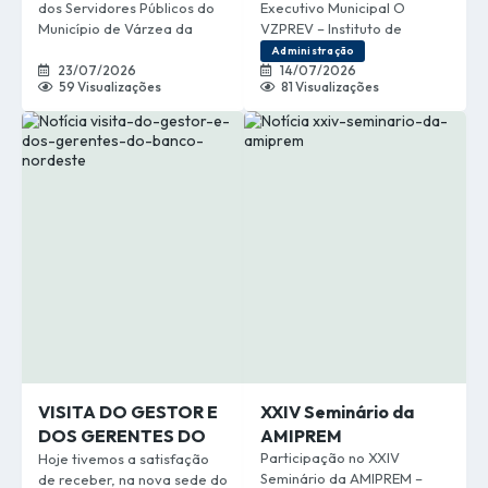
dos Servidores Públicos do
Executivo Municipal O
VZPREV
Município de Várzea da
VZPREV – Instituto de
Palma (VZPREV) tem a honra
Previdência dos Servidores
Administração
de convidar servidores,
Públicos do Município de
23/07/2026
14/07/2026
59
Visualizações
81
Visualizações
aposentados, pensionistas,
Várzea da Palma realizou
autoridades e toda a
uma reunião institucional
comunidade para a
com o prefeito Rodrigo
solenidade de inauguração
Dallas, o vice-prefeito
de sua nova sede,
Jaime, o Procurador-Geral
denominada Mário Ribeiro
do Município, Auricélio
dos Santos. A nova estrutura
Anselmo da Silva, a
foi planejada para oferecer
assessora jurídica Dra.
mais conforto,
Valéria, além da equipe
acessibilidade,...
técnica e...
VISITA DO GESTOR E
XXIV Seminário da
DOS GERENTES DO
AMIPREM
BANCO NORDESTE
Participação no XXIV
Hoje tivemos a satisfação
Seminário da AMIPREM –
de receber, na nova sede do
NA NOVA SEDE DO