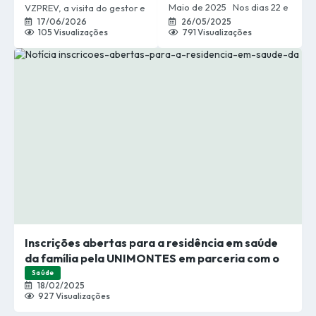
Maio de 2025 Nos dias 22 e
VZPREV, a visita do gestor e
VZPREV.
23 de maio de 2025, a
dos gerentes do Banco do
17/06/2026
26/05/2025
105
Visualizações
791
Visualizações
gestora previdenciária Sra.
Nordeste. A ocasião foi uma
Jéssica Nunes Rabelo e o
oportunidade para
presidente do Conselho
apresentar nossas
Deliberativo, Sr. Reginaldo
instalações e compartilhar
Gomes Mota,
um pouco do trabalho
representaram o instituto no
desenvolvido pelo Instituto,
XXIV Seminário da AMIPREM
em um momento de
– Associação Mineira de
cordialidade e troca de
Institutos de Previdência
experiências. Agradecemos
Municipal, realizado em
a visita e desejamos sucesso
Belo...
em suas...
Inscrições abertas para a residência em saúde
da família pela UNIMONTES em parceria com o
Ministério da Saúde
Saúde
18/02/2025
927
Visualizações