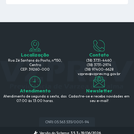
Localização
Contato
Rua Zé Santana do Posto, n°150,
(38) 3731-4460
Centro
(38) 3731-2974
CEP: 39260-000
(38) 97400-6628
vzprev@vzprev.mg.gov.br
Atendimento
Newsletter
Atendimento de segunda a sexta, das
Cadastre-se e receba novidades em
07:00 às 13:00 horas.
seu e-mail!
CNPJ:
05.563.535/0001-94
Versão do Sistema:
3.5.3 - 19/06/2026