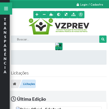
Login / Cadastro
T
R
A
N
S
Buscar...
P
A
R
Ê
N
C
I
A
Licitações
Licitações
Última Edição