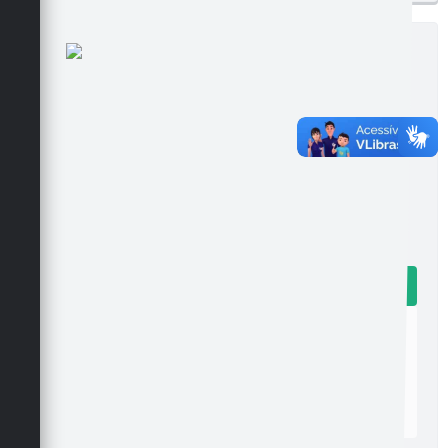
Edição nº 6
Ler online
Baixar
Postagem:
05/05/2025 às 08h12
Tamanho:
329,67 KB | 1 página
Visualizações:
273