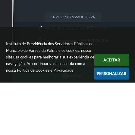
CNPJ:
05.563.535/0001-94
Versão do Sistema:
3.5.3 - 19/06/2026
Portal atualizado em:
05/08/2026 21:16
Instituto de Previdência dos Servidores Públicos do
Município de Várzea da Palma e os cookies: nosso
Dados Abertos
site usa cookies para melhorar a sua experiência de
ACEITAR
navegação. Ao continuar você concorda com a
© Copyright Instar - 2006-2026. Todos os direitos reservados
-
Instar Tecnologia
nossa
Política de Cookies
e
Privacidade
.
PERSONALIZAR