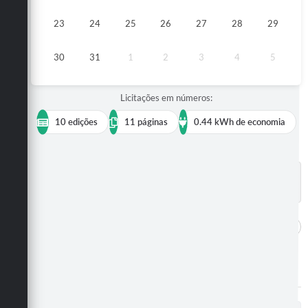
23
24
25
26
27
28
29
30
31
1
2
3
4
5
Licitações em números:
10 edições
11 páginas
0.44 kWh de economia
BUSCAR EDIÇÕES
DADOS ABERTOS
publicações encontradas
10