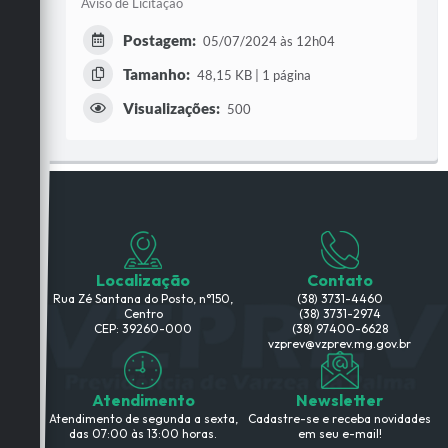
Aviso de Licitação
Postagem:
05/07/2024 às 12h04
Tamanho:
48,15 KB | 1 página
Visualizações:
500
Localização
Contato
Rua Zé Santana do Posto, n°150,
(38) 3731-4460
Centro
(38) 3731-2974
CEP: 39260-000
(38) 97400-6628
vzprev@vzprev.mg.gov.br
Atendimento
Newsletter
Atendimento de segunda a sexta,
Cadastre-se e receba novidades
das 07:00 às 13:00 horas.
em seu e-mail!