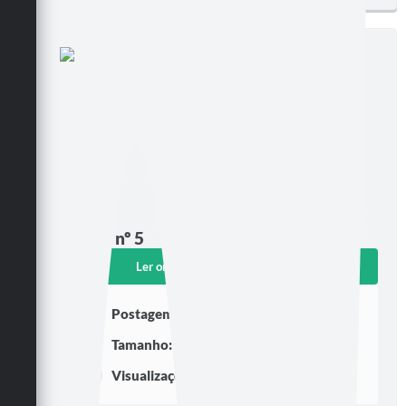
Edição nº 5
Ler online
Baixar
Postagem:
30/04/2025 às 08h46
Tamanho:
543,30 KB | 1 página
Visualizações:
242